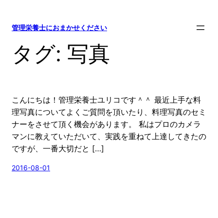
内
容
管理栄養士におまかせください
を
ス
タグ:
写真
キ
ッ
プ
こんにちは！管理栄養士ユリコです＾＾ 最近上手な料
理写真についてよくご質問を頂いたり、料理写真のセミ
ナーをさせて頂く機会があります。 私はプロのカメラ
マンに教えていただいて、実践を重ねて上達してきたの
ですが、一番大切だと […]
2016-08-01