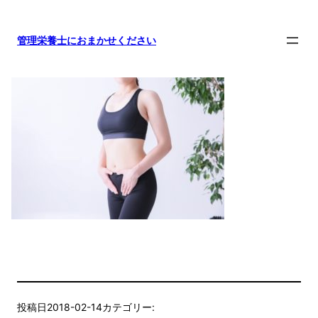
内
容
管理栄養士におまかせください
を
ス
キ
ッ
プ
投稿日
2018-02-14
カテゴリー: