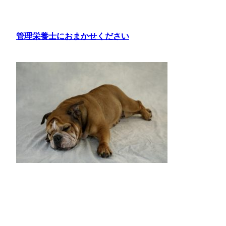
内
容
を
管理栄養士におまかせください
ス
キ
ッ
プ