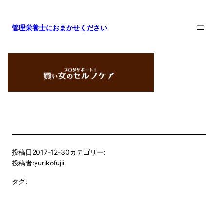
内
容
管理栄養士におまかせください
を
ス
キ
ッ
プ
投稿日
2017-12-30
カテゴリー:
投稿者:
yurikofujii
タグ: