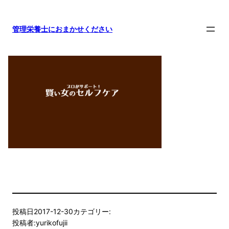
内
容
管理栄養士におまかせください
を
ス
キ
ッ
プ
投稿日
2017-12-30
カテゴリー:
投稿者:
yurikofujii