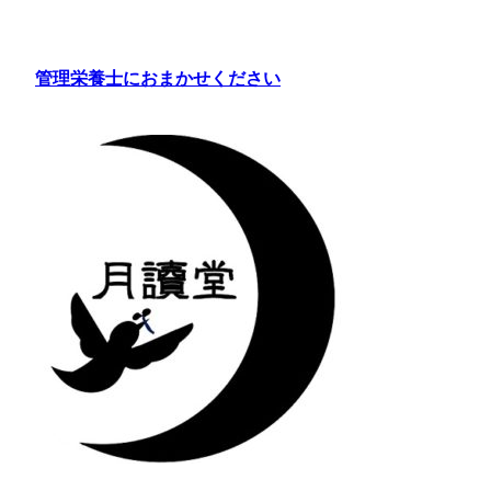
内
容
を
管理栄養士におまかせください
ス
キ
ッ
プ