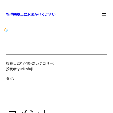
内
容
管理栄養士におまかせください
を
ス
キ
ッ
プ
投稿日
2017-10-21
カテゴリー:
投稿者:
yurikofujii
タグ: