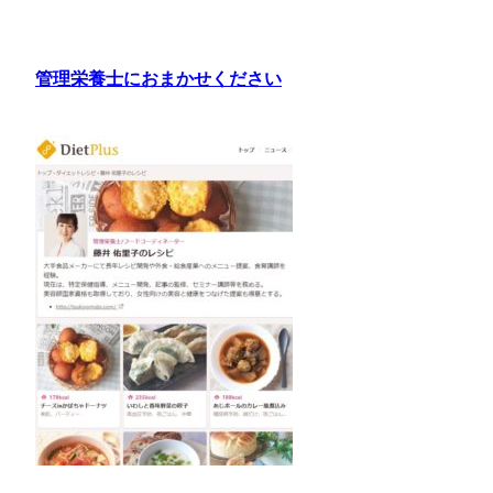
内
容
を
管理栄養士におまかせください
ス
キ
ッ
プ