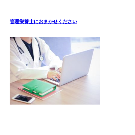
内
容
を
管理栄養士におまかせください
ス
キ
ッ
プ