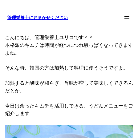
内
容
管理栄養士におまかせください
を
ス
キ
こんにちは、管理栄養士ユリコです＾＾
ッ
本格派のキムチは時間が経つにつれ酸っぱくなってきます
プ
よね。
そんな時、韓国の方は加熱して料理に使うそうですよ。
加熱すると酸味が和らぎ、旨味が増して美味しくできるん
だとか。
今日は余ったキムチを活用しできる、うどんメニューをご
紹介します！