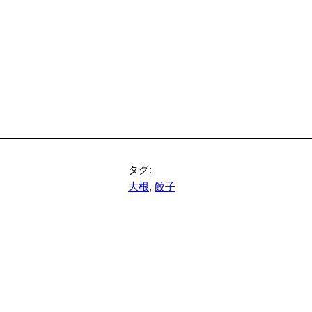
タグ:
大根
, 
餃子