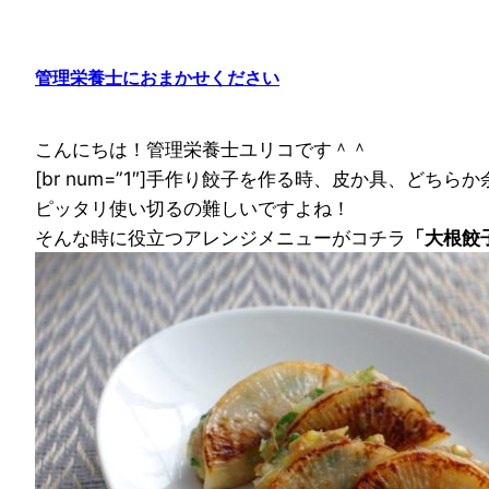
内
容
を
管理栄養士におまかせください
ス
キ
こんにちは！管理栄養士ユリコです＾＾
ッ
[br num=”1″]手作り餃子を作る時、皮か具、どちら
プ
ピッタリ使い切るの難しいですよね！
そんな時に役立つアレンジメニューがコチラ
「大根餃