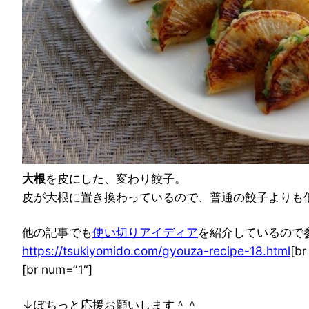
大根
を皮にした、変わり餃子。
皮が大根に置き換わっているので、普通の餃子よりも
他の記事でも
使い切りアイディア
を紹介しているので
https://tsukiyomido.com/gyouza-recipe-18.html
[b
[br num=”1″]
↓ぽちっと応援お願いします＾＾