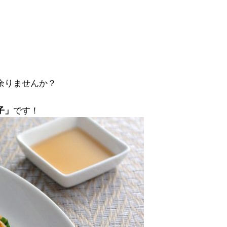
か余りませんか？
子」
です！