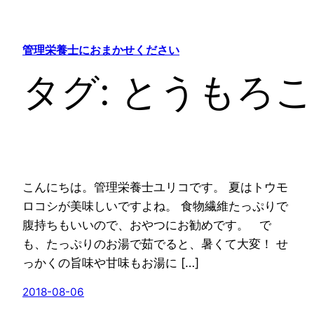
内
容
を
管理栄養士におまかせください
ス
タグ:
とうもろこ
キ
ッ
プ
こんにちは。管理栄養士ユリコです。 夏はトウモ
ロコシが美味しいですよね。 食物繊維たっぷりで
腹持ちもいいので、おやつにお勧めです。 で
も、たっぷりのお湯で茹でると、暑くて大変！ せ
っかくの旨味や甘味もお湯に […]
2018-08-06