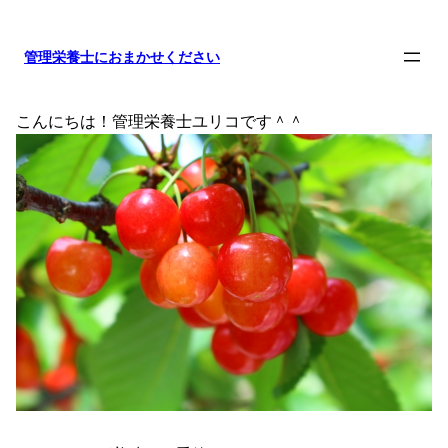
内
容
管理栄養士におまかせください
を
ス
キ
こんにちは！管理栄養士ユリコです＾＾
ッ
プ