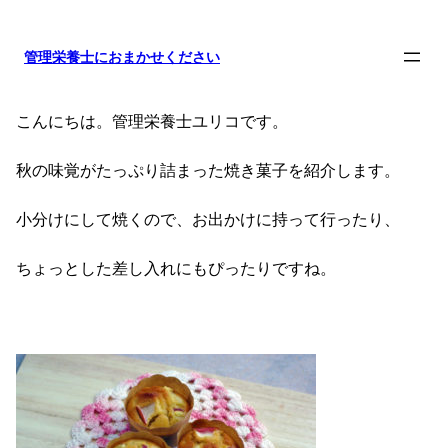
内
容
管理栄養士におまかせください
を
ス
キ
こんにちは。管理栄養士ユリコです。
ッ
プ
秋の味覚がたっぷり詰まった焼き菓子を紹介します。
小分けにして焼くので、お出かけに持って行ったり、
ちょっとした差し入れにもぴったりですね。