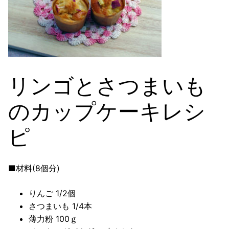
リンゴとさつまいも
のカップケーキレシ
ピ
■材料(8個分)
りんご 1/2個
さつまいも 1/4本
薄力粉 100ｇ