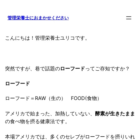
内
容
管理栄養士におまかせください
を
ス
キ
こんにちは！管理栄養士ユリコです。
ッ
プ
突然ですが、巷で話題の
ローフード
ってご存知ですか？
ローフード
ローフード＝RAW（生の） FOOD(食物）
アメリカで始まった、加熱していない、
酵素が生きたまま
の食べ物を摂る健康法です。
本場アメリカでは、多くのセレブがローフードを摂りいれ