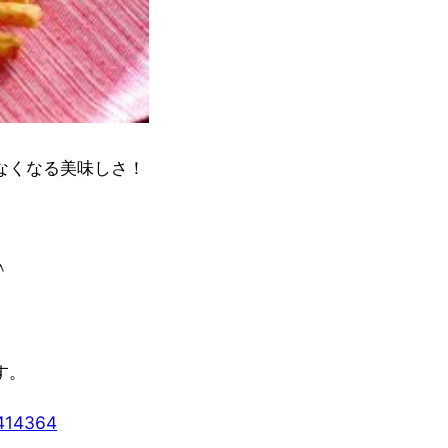
なくなる美味しさ！
＾
す。
-414364