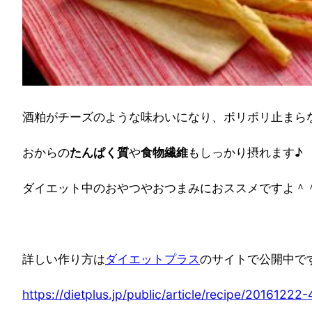
酒粕がチーズのような味わいになり、ポリポリ止まら
おからの
たんぱく質
や
食物繊維
もしっかり摂れます♪
ダイエット中のおやつやおつまみにおススメですよ＾
詳しい作り方は
ダイエットプラス
のサイトで公開中で
https://dietplus.jp/public/article/recipe/20161222