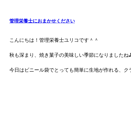
内
容
を
管理栄養士におまかせください
ス
キ
こんにちは！管理栄養士ユリコです＾＾
ッ
プ
秋も深まり、焼き菓子の美味しい季節になりましたね
今日はビニール袋でとっても簡単に生地が作れる、ク